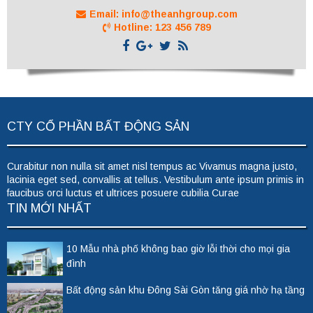
Email: info@theanhgroup.com
Hotline: 123 456 789
CTY CỔ PHẦN BẤT ĐỘNG SẢN
Curabitur non nulla sit amet nisl tempus ac Vivamus magna justo,
lacinia eget sed, convallis at tellus. Vestibulum ante ipsum primis in
faucibus orci luctus et ultrices posuere cubilia Curae
TIN MỚI NHẤT
10 Mẫu nhà phố không bao giờ lỗi thời cho mọi gia
đình
Bất động sản khu Đông Sài Gòn tăng giá nhờ hạ tầng