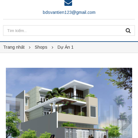
bdsvantien123@gmail.com
Trang nhất
Shops
Dự Án 1